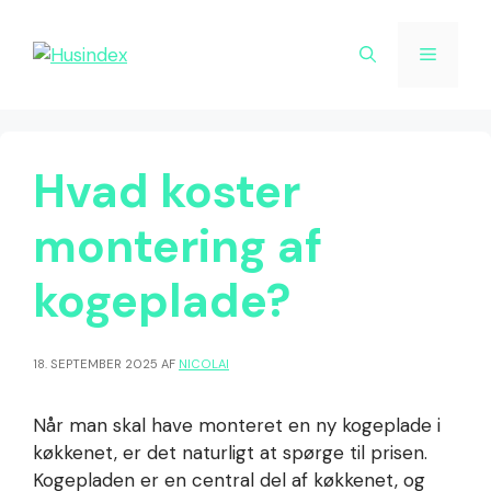
Hop
til
Menu
indhold
Hvad koster
montering af
kogeplade?
18. SEPTEMBER 2025
AF
NICOLAI
Når man skal have monteret en ny kogeplade i
køkkenet, er det naturligt at spørge til prisen.
Kogepladen er en central del af køkkenet, og