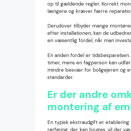
op til gældende regler. Korrekt mo
længere og kræver færre reparatio
Derudover tilbyder mange montører 
efter installationen, kan de udbedr
en væsentlig fordel, når man invester
En anden fordel er tidsbesparelsen
timer, mens en fagperson kan udføre
mindre besvær for boligejeren og et 
standarder.
Er der andre om
montering af e
En typisk ekstraudgift er etablering 
rørføring, der kan bruges, vil der v