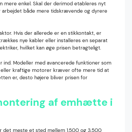
nen mere enkel. Skal der derimod etableres nyt
er arbejdet både mere tidskrævende og dyrere
aktor. Hvis der allerede er en stikkontakt, er
trækkes nye kabler eller installeres en separat
ektriker, hvilket kan øge prisen betragteligt.
er ind. Modeller med avancerede funktioner som
g eller kraftige motorer kræver ofte mere tid at
ten er, desto højere bliver prisen for
montering af emhætte i
r det meste et sted mellem 1.500 og 3.500