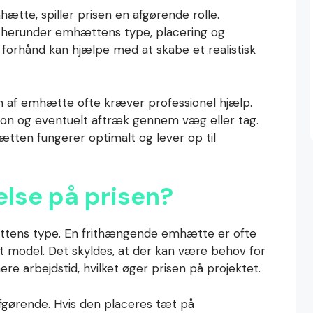
tte, spiller prisen en afgørende rolle.
r, herunder emhættens type, placering og
på forhånd kan hjælpe med at skabe et realistisk
tion af emhætte ofte kræver professionel hjælp.
tion og eventuelt aftræk gennem væg eller tag.
ætten fungerer optimalt og lever op til
else på prisen?
ættens type. En frithængende emhætte er ofte
 model. Det skyldes, at der kan være behov for
e arbejdstid, hvilket øger prisen på projektet.
fgørende. Hvis den placeres tæt på