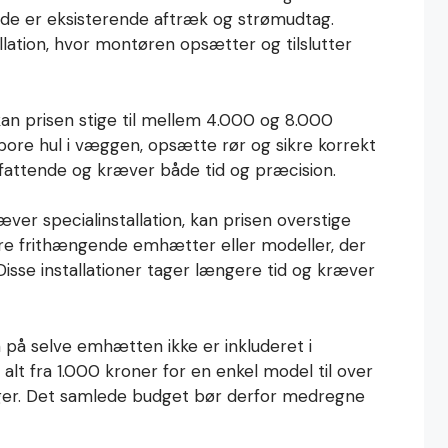
rede er eksisterende aftræk og strømudtag.
llation, hvor montøren opsætter og tilslutter
kan prisen stige til mellem 4.000 og 8.000
bore hul i væggen, opsætte rør og sikre korrekt
attende og kræver både tid og præcision.
ver specialinstallation, kan prisen overstige
ore frithængende emhætter eller modeller, der
Disse installationer tager længere tid og kræver
n på selve emhætten ikke er inkluderet i
lt fra 1.000 kroner for en enkel model til over
nger. Det samlede budget bør derfor medregne